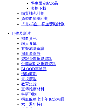
學生限定紀念品
表格下載
鐵質補充計劃
負型血捐贈計劃
「賞‧捐血」捐血獎勵計劃
刊物及影片
捐血資訊
鐵人食單
有營滋味食譜
捐血者嘉許
登記骨髓捐贈資訊
骨髓配對及捐贈資訊
BLOOD事通訊
活動剪影
電視廣告
教育短片
宣傳推廣材料
科研刊物
捐血服務七十年 紀念相冊
六十週年特刊