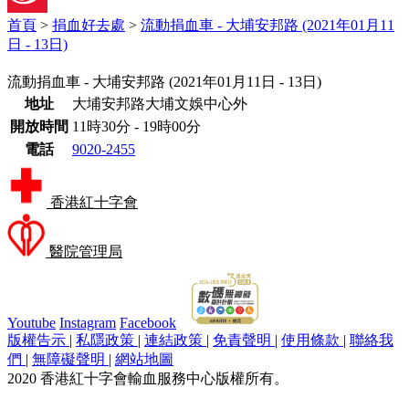
首頁
>
捐血好去處
>
流動捐血車 - 大埔安邦路 (2021年01月11
日 - 13日)
流動捐血車 - 大埔安邦路 (2021年01月11日 - 13日)
流動捐血車 - 大埔安邦路 (2021年01月11日 - 13日)
地址
大埔安邦路大埔文娛中心外
詳情
大埔安邦路大埔文娛中心外
開放時間
11時30分 - 19時00分
11時30分 - 19時00分
電話
9020-2455
將此行程加入我的日曆
香港紅十字會
醫院管理局
Youtube
Instagram
Facebook
版權告示
|
私隱政策
|
連結政策
|
免責聲明
|
使用條款
|
聯絡我
們
|
無障礙聲明
|
網站地圖
2020 香港紅十字會輸血服務中心版權所有。