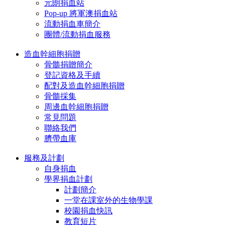
元朗捐血站
Pop-up 將軍澳捐血站
流動捐血車簡介
團體/流動捐血服務
造血幹細胞捐贈
骨髓捐贈簡介
登記資格及手續
配對及造血幹細胞捐贈
骨髓採集
周邊血幹細胞捐贈
常見問題
聯絡我們
臍帶血庫
服務及計劃
自身捐血
學界捐血計劃
計劃簡介
一堂在課室外的生物學課
校園捐血快訊
教育短片