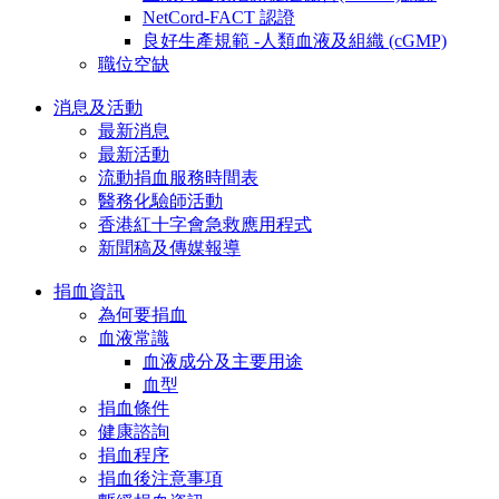
NetCord-FACT 認證
良好生產規範 -人類血液及組織 (cGMP)
職位空缺
消息及活動
最新消息
最新活動
流動捐血服務時間表
醫務化驗師活動
香港紅十字會急救應用程式
新聞稿及傳媒報導
捐血資訊
為何要捐血
血液常識
血液成分及主要用途
血型
捐血條件
健康諮詢
捐血程序
捐血後注意事項