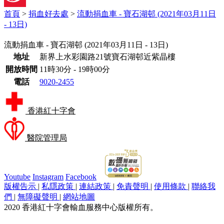
首頁
>
捐血好去處
>
流動捐血車 - 寶石湖邨 (2021年03月11日
- 13日)
流動捐血車 - 寶石湖邨 (2021年03月11日 - 13日)
流動捐血車 - 寶石湖邨 (2021年03月11日 - 13日)
詳
地址
新界上水彩園路21號寶石湖邨近紫晶樓
情
新界上水彩園路21號寶石湖邨近紫晶樓
開放時間
11時30分 - 19時00分
11時30分 - 19時00分
電話
9020-2455
將此行程加入我的日曆
香港紅十字會
醫院管理局
Youtube
Instagram
Facebook
版權告示
|
私隱政策
|
連結政策
|
免責聲明
|
使用條款
|
聯絡我
們
|
無障礙聲明
|
網站地圖
2020 香港紅十字會輸血服務中心版權所有。