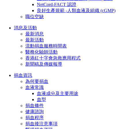
NetCord-FACT 認證
良好生產規範 -人類血液及組織 (cGMP)
職位空缺
消息及活動
最新消息
最新活動
流動捐血服務時間表
醫務化驗師活動
香港紅十字會急救應用程式
新聞稿及傳媒報導
捐血資訊
為何要捐血
血液常識
血液成分及主要用途
血型
捐血條件
健康諮詢
捐血程序
捐血後注意事項