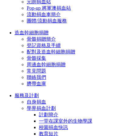
元朗捐血站
Pop-up 將軍澳捐血站
流動捐血車簡介
團體/流動捐血服務
造血幹細胞捐贈
骨髓捐贈簡介
登記資格及手續
配對及造血幹細胞捐贈
骨髓採集
周邊血幹細胞捐贈
常見問題
聯絡我們
臍帶血庫
服務及計劃
自身捐血
學界捐血計劃
計劃簡介
一堂在課室外的生物學課
校園捐血快訊
教育短片