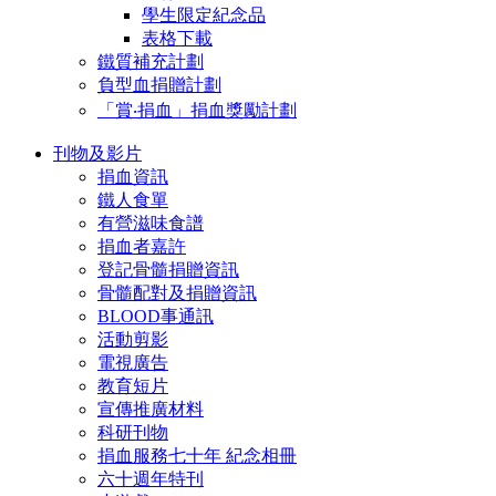
學生限定紀念品
表格下載
鐵質補充計劃
負型血捐贈計劃
「賞‧捐血」捐血獎勵計劃
刊物及影片
捐血資訊
鐵人食單
有營滋味食譜
捐血者嘉許
登記骨髓捐贈資訊
骨髓配對及捐贈資訊
BLOOD事通訊
活動剪影
電視廣告
教育短片
宣傳推廣材料
科研刊物
捐血服務七十年 紀念相冊
六十週年特刊