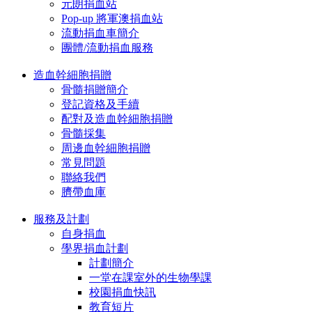
元朗捐血站
Pop-up 將軍澳捐血站
流動捐血車簡介
團體/流動捐血服務
造血幹細胞捐贈
骨髓捐贈簡介
登記資格及手續
配對及造血幹細胞捐贈
骨髓採集
周邊血幹細胞捐贈
常見問題
聯絡我們
臍帶血庫
服務及計劃
自身捐血
學界捐血計劃
計劃簡介
一堂在課室外的生物學課
校園捐血快訊
教育短片