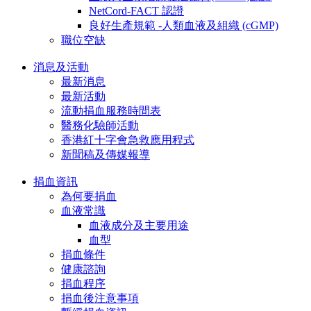
NetCord-FACT 認證
良好生產規範 -人類血液及組織 (cGMP)
職位空缺
消息及活動
最新消息
最新活動
流動捐血服務時間表
醫務化驗師活動
香港紅十字會急救應用程式
新聞稿及傳媒報導
捐血資訊
為何要捐血
血液常識
血液成分及主要用途
血型
捐血條件
健康諮詢
捐血程序
捐血後注意事項