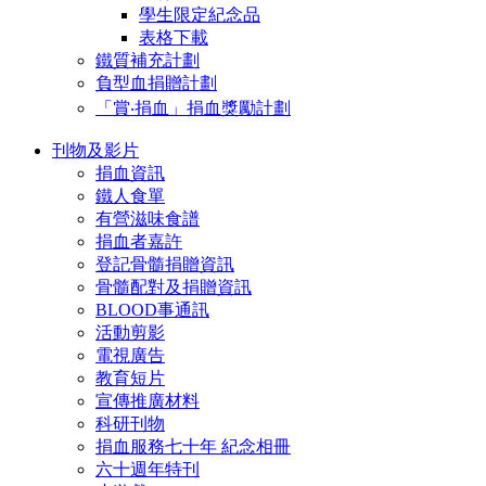
學生限定紀念品
表格下載
鐵質補充計劃
負型血捐贈計劃
「賞‧捐血」捐血獎勵計劃
刊物及影片
捐血資訊
鐵人食單
有營滋味食譜
捐血者嘉許
登記骨髓捐贈資訊
骨髓配對及捐贈資訊
BLOOD事通訊
活動剪影
電視廣告
教育短片
宣傳推廣材料
科研刊物
捐血服務七十年 紀念相冊
六十週年特刊