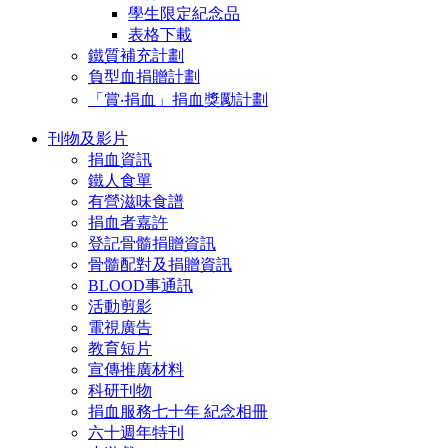
學生限定紀念品
表格下載
鐵質補充計劃
負型血捐贈計劃
「賞‧捐血」捐血獎勵計劃
刊物及影片
捐血資訊
鐵人食單
有營滋味食譜
捐血者嘉許
登記骨髓捐贈資訊
骨髓配對及捐贈資訊
BLOOD事通訊
活動剪影
電視廣告
教育短片
宣傳推廣材料
科研刊物
捐血服務七十年 紀念相冊
六十週年特刊